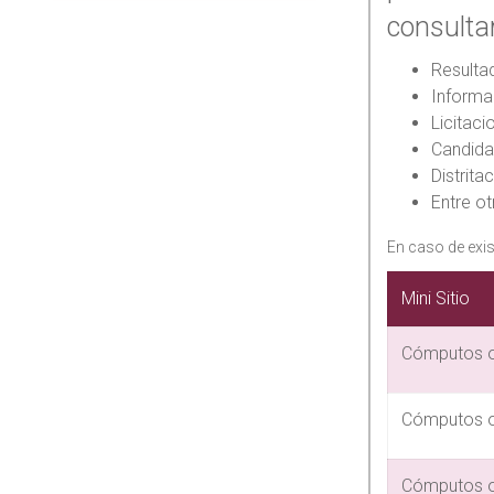
consultar
Resulta
Informa
Licitaci
Candida
Distrita
Entre ot
En caso de exis
Mini Sitio
Cómputos of
Cómputos of
Cómputos of