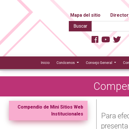
Mapa del sitio
Director
Buscar
Inicio
Conócenos
Consejo General
Com
Compend
Compendio de Mini Sitios Web
Institucionales
Para efec
presenta