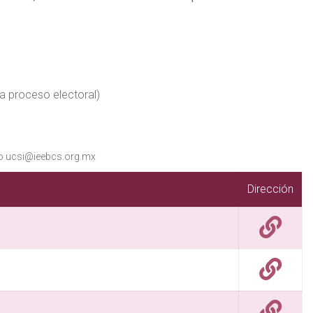
a proceso electoral)
nico ucsi@ieebcs.org.mx
Dirección