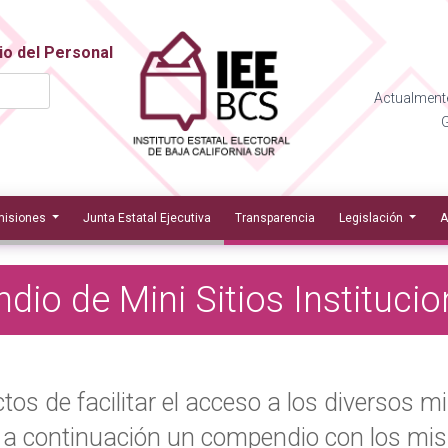
io del Personal
Actualmente
G
isiones
Junta Estatal Ejecutiva
Transparencia
Legislación
A
io de Mini Sitios Instituci
tos de facilitar el acceso a los diversos mi
 a continuación un compendio con los mis