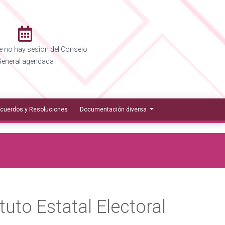
 no hay sesión del Consejo
eneral agendada
cuerdos y Resoluciones
Documentación diversa
tuto Estatal Electoral