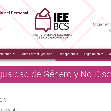
io del Personal
Actualmente
G
isiones
Junta Estatal Ejecutiva
Transparencia
Legislación
A
gualdad de Género y No Dis
ión
residente