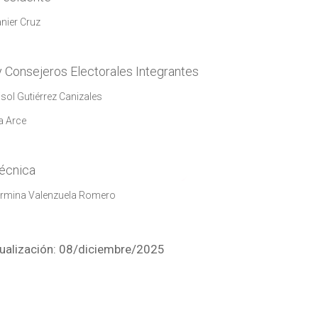
anier Cruz
 Consejeros Electorales Integrantes
isol Gutiérrez Canizales
a Arce
Técnica
llermina Valenzuela Romero
ualización: 08/diciembre/2025