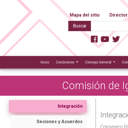
Mapa del sitio
Director
Buscar
Inicio
Conócenos
Consejo General
Com
Comisión de I
Integración
Integrac
Sesiones y Acuerdos
Consejero P