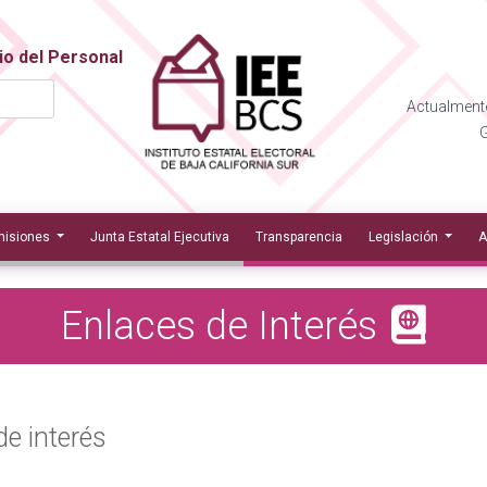
io del Personal
Actualmente
G
isiones
Junta Estatal Ejecutiva
Transparencia
Legislación
A
Enlaces de Interés
de interés